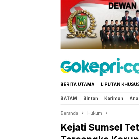
Loncat
ke
konten
BERITA UTAMA
LIPUTAN KHUSU
BATAM
Bintan
Karimun
Ana
Beranda
Hukum
Kejati Sumsel Te