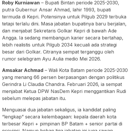
Roby Kurniawan
– Bupati Bintan periode 2025-2030,
putra Gubernur Ansar Ahmad, lahir 1993, bupati
termuda di Kepri. Potensinya untuk Pilgub 2029 terbuka
tetapi terlalu dini. Masa jabatan bupatinya baru berjalan,
dan menjabat Sekretaris Golkar Kepri di bawah Ade
Angga. Ia sedang membangun karier secara bertahap,
lebih realistis untuk Pilgub 2034 kecuali ada strategi
besar dari Golkar. Citranya sempat terganggu oleh
rumor selebgram Ayu Aulia medio Mei 2026.
Amsakar Achmad
– Wali Kota Batam periode 2025-2030
yang menang 66 persen berpasangan dengan politikus
Gerindra Li Claudia Chandra. Februari 2026, ia sempat
menjabat Ketua DPW NasDem Kepri menggantikan Rudi
sebelum melepas jabatan itu.
Menguasai dua jabatan sekaligus, ia kandidat paling
“lengkap” secara kelembagaan: kepala daerah kota
terbesar Kepri + pimpinan BP Batam + senior partai di
provinsi. Namun beban tiga jabatan ini juga rawan