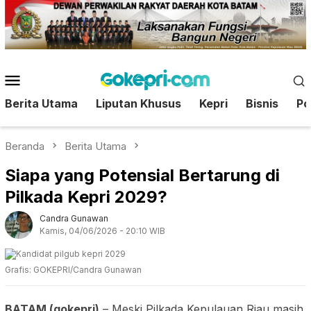
Loncat
ke
konten
Menu
Mobile
Berita Utama
Liputan Khusus
Kepri
Bisnis
Pol
Beranda
Berita Utama
Siapa yang Potensial Bertarung di
Pilkada Kepri 2029?
Candra Gunawan
Kamis, 04/06/2026 - 20:10 WIB
Grafis: GOKEPRI/Candra Gunawan
BATAM (gokepri)
– Meski Pilkada Kepulauan Riau masih