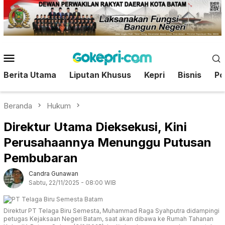
Loncat
ke
konten
Menu
Mobile
Berita Utama
Liputan Khusus
Kepri
Bisnis
Pol
Beranda
Hukum
Direktur Utama Dieksekusi, Kini
Perusahaannya Menunggu Putusan
Pembubaran
Candra Gunawan
Sabtu, 22/11/2025 - 08:00 WIB
Direktur PT Telaga Biru Semesta, Muhammad Raga Syahputra didampingi
petugas Kejaksaan Negeri Batam, saat akan dibawa ke Rumah Tahanan