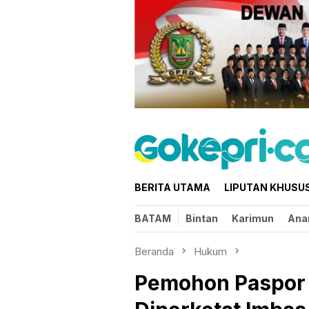
Loncat
ke
konten
BERITA UTAMA
LIPUTAN KHUSU
BATAM
Bintan
Karimun
Ana
Beranda
Hukum
Pemohon Paspor 