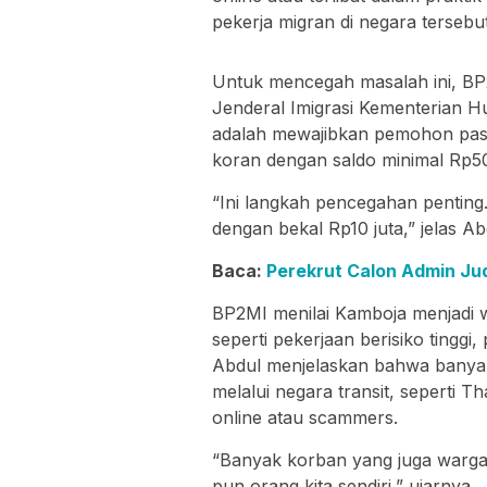
pekerja migran di negara tersebu
Untuk mencegah masalah ini, BP
Jenderal Imigrasi Kementerian 
adalah mewajibkan pemohon pas
koran dengan saldo minimal Rp50
“Ini langkah pencegahan pentin
dengan bekal Rp10 juta,” jelas Ab
Baca:
Perekrut Calon Admin Ju
BP2MI menilai Kamboja menjadi 
seperti pekerjaan berisiko tingg
Abdul menjelaskan bahwa banya
melalui negara transit, seperti T
online atau scammers.
“Banyak korban yang juga warga 
pun orang kita sendiri,” ujarnya.