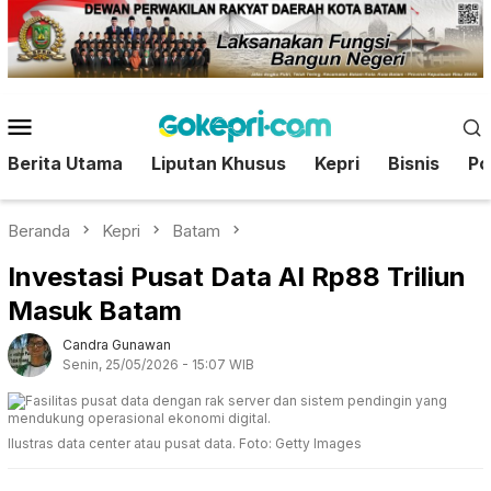
Loncat
ke
konten
Menu
Mobile
Berita Utama
Liputan Khusus
Kepri
Bisnis
Pol
Beranda
Kepri
Batam
Investasi Pusat Data AI Rp88 Triliun
Masuk Batam
Candra Gunawan
Senin, 25/05/2026 - 15:07 WIB
Ilustras data center atau pusat data. Foto: Getty Images