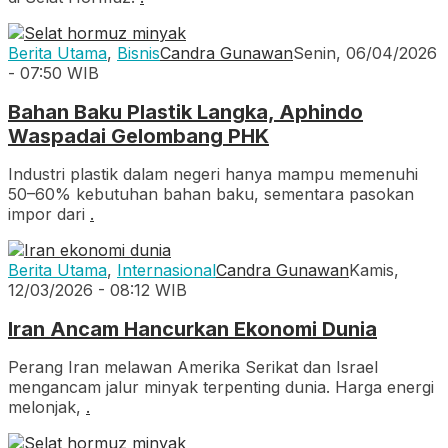
Berita Utama
,
Bisnis
Candra Gunawan
Senin, 06/04/2026
- 07:50 WIB
Bahan Baku Plastik Langka, Aphindo
Waspadai Gelombang PHK
Industri plastik dalam negeri hanya mampu memenuhi
50–60% kebutuhan bahan baku, sementara pasokan
impor dari
.
Berita Utama
,
Internasional
Candra Gunawan
Kamis,
12/03/2026 - 08:12 WIB
Iran Ancam Hancurkan Ekonomi Dunia
Perang Iran melawan Amerika Serikat dan Israel
mengancam jalur minyak terpenting dunia. Harga energi
melonjak,
.