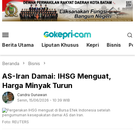
Loncat
ke
konten
Menu
Mobile
Berita Utama
Liputan Khusus
Kepri
Bisnis
Pol
Beranda
Bisnis
AS-Iran Damai: IHSG Menguat,
Harga Minyak Turun
Candra Gunawan
Senin, 15/06/2026 - 10:39 WIB
Foto: REUTERS