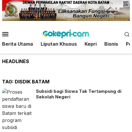
Loncat
ke
konten
Menu
Mobile
Berita Utama
Liputan Khusus
Kepri
Bisnis
Pol
HEADLINES
TAG:
DISDIK BATAM
Subsidi bagi Siswa Tak Tertampung di
Sekolah Negeri