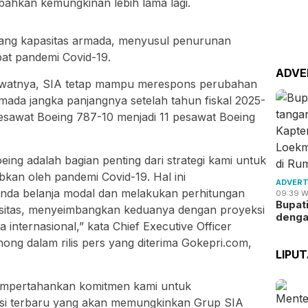
 bahkan kemungkinan lebih lama lagi.
ulang kapasitas armada, menyusul penurunan
bat pandemi Covid-19.
ADVE
watnya, SIA tetap mampu merespons perubahan
ada jangka panjangnya setelah tahun fiskal 2025-
sawat Boeing 787-10 menjadi 11 pesawat Boeing
eing adalah bagian penting dari strategi kami untuk
kan oleh pandemi Covid-19. Hal ini
ADVERT
da belanja modal dan melakukan perhitungan
09:39 W
Bupat
sitas, menyeimbangkan keduanya dengan proyeksi
deng
internasional,” kata Chief Executive Officer
ong dalam rilis pers yang diterima Gokepri.com,
LIPU
mempertahankan komitmen kami untuk
si terbaru yang akan memungkinkan Grup SIA