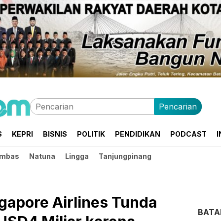
Pencarian
S
KEPRI
BISNIS
POLITIK
PENDIDIKAN
PODCAST
I
mbas
Natuna
Lingga
Tanjungpinang
ngapore Airlines Tunda
BAT