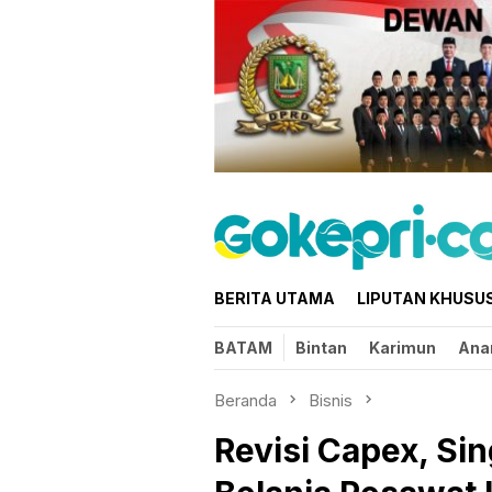
Loncat
ke
konten
BERITA UTAMA
LIPUTAN KHUSU
BATAM
Bintan
Karimun
Ana
Beranda
Bisnis
Revisi Capex, Si