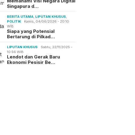
Memahami Visi Negara Digital
Singapura d…
BERITA UTAMA
,
LIPUTAN KHUSUS
,
POLITIK
Kamis, 04/06/2026 - 20:10
WIB
Siapa yang Potensial
Bertarung di Pilkad…
LIPUTAN KHUSUS
Sabtu, 22/11/2025 -
10:56 WIB
Lendot dan Gerak Baru
Ekonomi Pesisir Be…