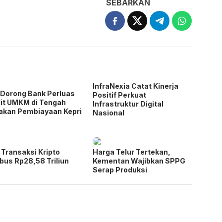
SEBARKAN
InfraNexia Catat Kinerja
Dorong Bank Perluas
Positif Perkuat
it UMKM di Tengah
Infrastruktur Digital
akan Pembiayaan Kepri
Nasional
i Transaksi Kripto
Harga Telur Tertekan,
us Rp28,58 Triliun
Kementan Wajibkan SPPG
Serap Produksi