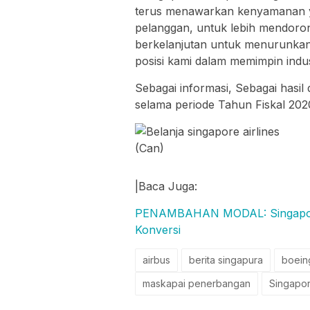
terus menawarkan kenyamanan ya
pelanggan, untuk lebih mendoro
berkelanjutan untuk menurunka
posisi kami dalam memimpin indus
Sebagai informasi, Sebagai hasil 
selama periode Tahun Fiskal 2020 
(Can)
|Baca Juga:
PENAMBAHAN MODAL: Singapore A
Konversi
airbus
berita singapura
boein
maskapai penerbangan
Singapor