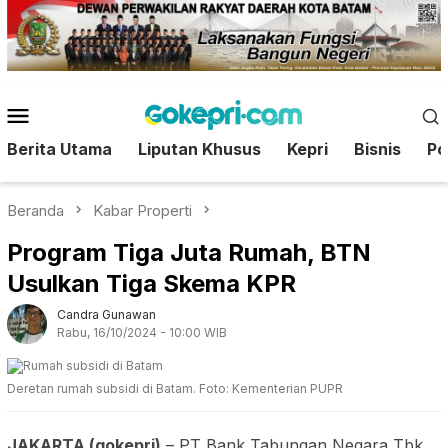
Loncat
ke
konten
Menu
Mobile
Berita Utama
Liputan Khusus
Kepri
Bisnis
Pol
Beranda
Kabar Properti
Program Tiga Juta Rumah, BTN
Usulkan Tiga Skema KPR
Candra Gunawan
Rabu, 16/10/2024 - 10:00 WIB
Deretan rumah subsidi di Batam. Foto: Kementerian PUPR
JAKARTA (gokepri)
– PT Bank Tabungan Negara Tbk