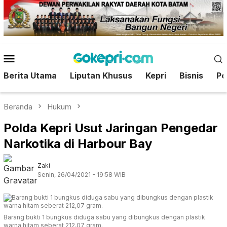
Loncat
ke
konten
Menu
Mobile
Berita Utama
Liputan Khusus
Kepri
Bisnis
Pol
Beranda
Hukum
Polda Kepri Usut Jaringan Pengedar
Narkotika di Harbour Bay
Zaki
Senin, 26/04/2021 - 19:58 WIB
Barang bukti 1 bungkus diduga sabu yang dibungkus dengan plastik
warna hitam seberat 212,07 gram.