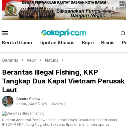
Loncat
ke
konten
Menu
Mobile
Berita Utama
Liputan Khusus
Kepri
Bisnis
Pol
Beranda
Kepri
Natuna
Berantas Illegal Fishing, KKP
Tangkap Dua Kapal Vietnam Perusak
Laut
Candra Gunawan
Sabtu, 24/05/2025 - 10:23 WIB
Direktur Jenderal Pengawasan Sumber Daya Kelautan dan Perikanan
(PSDKP) KKP, Pung Nugroho Saksono (Ipunk), memimpin operasi