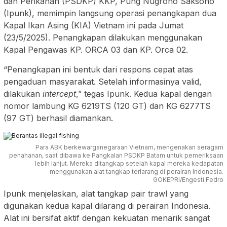
dan Perikanan (PSDKP) KKP, Pung Nugroho Saksono
(Ipunk), memimpin langsung operasi penangkapan dua
Kapal Ikan Asing (KIA) Vietnam ini pada Jumat
(23/5/2025). Penangkapan dilakukan menggunakan
Kapal Pengawas KP. ORCA 03 dan KP. Orca 02.
“Penangkapan ini bentuk dari respons cepat atas
pengaduan masyarakat. Setelah informasinya valid,
dilakukan
intercept
,” tegas Ipunk. Kedua kapal dengan
nomor lambung KG 6219TS (120 GT) dan KG 6277TS
(97 GT) berhasil diamankan.
Para ABK berkewarganegaraan Vietnam, mengenakan seragam
penahanan, saat dibawa ke Pangkalan PSDKP Batam untuk pemeriksaan
lebih lanjut. Mereka ditangkap setelah kapal mereka kedapatan
menggunakan alat tangkap terlarang di perairan Indonesia.
GOKEPRI/Engesti Fedro
Ipunk menjelaskan, alat tangkap pair trawl yang
digunakan kedua kapal dilarang di perairan Indonesia.
Alat ini bersifat aktif dengan kekuatan menarik sangat