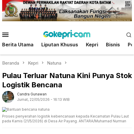
Loncat
ke
konten
Menu
Mobile
Berita Utama
Liputan Khusus
Kepri
Bisnis
Pol
Beranda
Kepri
Natuna
Pulau Terluar Natuna Kini Punya Stok
Logistik Bencana
Candra Gunawan
Jumat, 22/05/2026 - 16:13 WIB
Proses penyerahan logistik kebencanaan kepada Kecamatan Pulau Laut
pada Kamis (21/5/2026) di Desa Air Payang. ANTARA/Muhamad Nurman