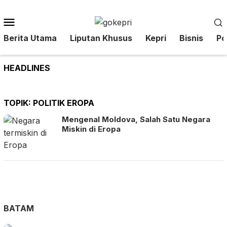
Loncat
ke
Menu
konten
Mobile
Berita Utama
Liputan Khusus
Kepri
Bisnis
Pol
HEADLINES
TOPIK:
POLITIK EROPA
Mengenal Moldova, Salah Satu Negara
Miskin di Eropa
BATAM