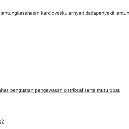
 jantung
kesehatan kardiovaskular
nyeri dada
penyakit jantu
g?