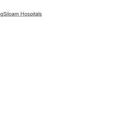
ng
Siloam Hospitals