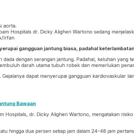
iloam Hospitals dr. Dicky Aligheri Wartono sedang menjela
/Irfan
enyerupai gangguan jantung biasa, padahal keterlambata
dada dengan serangan jantung. Padahal, keluhan yang ter
ing pembuluh darah utama tubuh robek dan memerlukan pen
awal. Gejalanya dapat menyerupai gangguan kardiovaskular
Jantung Bawaan
am Hospitals, dr. Dicky Aligheri Wartono, mengatakan risik
r satu hingga dua persen setiap jam dalam 24–48 jam perta