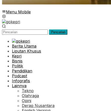
Menu Mobile
Pencarian
Berita Utama
Liputan Khusus
Kepri
Bisnis
Politik
Pendidikan
Podcast
Infografis
Lainnya
Tekno
Olahraga
Opini
Derap Nusantara
English Version