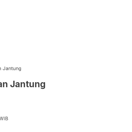
n Jantung
an Jantung
 WIB