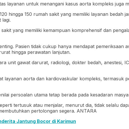
itas layanan untuk menangani kasus aorta kompleks juga ma
ar 120 hingga 150 rumah sakit yang memiliki layanan bedah
lagi.
sakit yang memiliki kemampuan komprehensif dan pengalam
penting. Pasien tidak cukup hanya mendapat pemeriksaan a
urat hingga perawatan lanjutan.
nit gawat darurat, radiologi, dokter bedah, anestesi, ICU,
at layanan aorta dan kardiovaskular kompleks, termasuk 
ilai persoalan utama tetap berada pada kesadaran masyar
eperti tertusuk atau menjalar, menurut dia, tidak selalu dap
g membutuhkan pertolongan segera. ANTARA
derita Jantung Bocor di Karimun