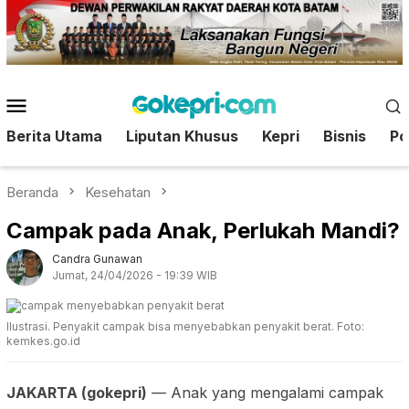
Loncat
ke
konten
Menu
Mobile
Berita Utama
Liputan Khusus
Kepri
Bisnis
Pol
Beranda
Kesehatan
Campak pada Anak, Perlukah Mandi?
Candra Gunawan
Jumat, 24/04/2026 - 19:39 WIB
Ilustrasi. Penyakit campak bisa menyebabkan penyakit berat. Foto:
kemkes.go.id
JAKARTA (gokepri)
— Anak yang mengalami campak