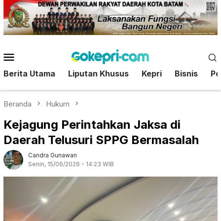
Loncat
ke
konten
Menu
Mobile
Berita Utama
Liputan Khusus
Kepri
Bisnis
Pol
Beranda
Hukum
Kejagung Perintahkan Jaksa di
Daerah Telusuri SPPG Bermasalah
Candra Gunawan
Senin, 15/06/2026 - 14:23 WIB