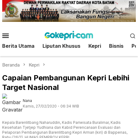
Loncat
ke
konten
Menu
Mobile
Berita Utama
Liputan Khusus
Kepri
Bisnis
Pol
Beranda
Kepri
Capaian Pembangunan Kepri Lebihi
Target Nasional
Nana
Kamis, 27/02/2020 - 06:34 WIB
Kepala Barenlitbang Naharuddin, Kadis Pariwisata Buralimar, Kadis
Kesehatan Tjetjep Yudhiana dan Kabid Perencanaan Evaluasi dan
Pelaporan Pembangunan Barenlitbang Kepri Arman (kiri) di Bappenas,
Rabu (26/2). HUMAS PEMPROV KEPRI