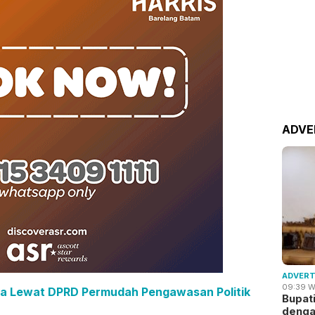
ADVE
ADVERT
09:39 W
ada Lewat DPRD Permudah Pengawasan Politik
Bupat
deng