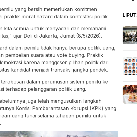
pemilu yang bersih memerlukan komitmen
LIPU
praktik moral hazard dalam kontestasi politik.
en kita semua untuk menyadari dan memahami
tas,” ujar Doli di Jakarta, Jumat (8/5/2026).
ard dalam pemilu tidak hanya berupa politik uang,
 dan pembelian suara atau vote buying. Praktik
 demokrasi karena menggeser pilihan politik dari
tas kandidat menjadi transaksi jangka pendek.
da terobosan dalam perumusan sistem pemilu ke
i terhadap pelanggaran politik uang.
sebelumnya juga telah mengusulkan langkah
satunya Komisi Pemberantasan Korupsi (KPK) yang
an uang tunai selama tahapan pemilu untuk
.