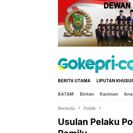
Loncat
ke
konten
BERITA UTAMA
LIPUTAN KHUSU
BATAM
Bintan
Karimun
Ana
Beranda
Politik
Usulan Pelaku Pol