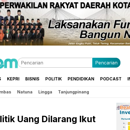
Pencarian
S
KEPRI
BISNIS
POLITIK
PENDIDIKAN
PODCAST
I
mbas
Natuna
Lingga
Tanjungpinang
itik Uang Dilarang Ikut