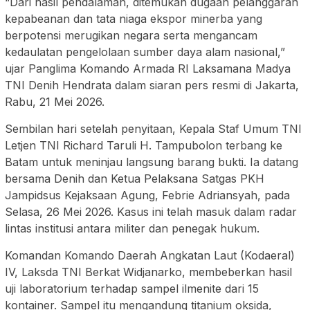
“Dari hasil pendalaman, ditemukan dugaan pelanggaran
kepabeanan dan tata niaga ekspor minerba yang
berpotensi merugikan negara serta mengancam
kedaulatan pengelolaan sumber daya alam nasional,”
ujar Panglima Komando Armada RI Laksamana Madya
TNI Denih Hendrata dalam siaran pers resmi di Jakarta,
Rabu, 21 Mei 2026.
Sembilan hari setelah penyitaan, Kepala Staf Umum TNI
Letjen TNI Richard Taruli H. Tampubolon terbang ke
Batam untuk meninjau langsung barang bukti. Ia datang
bersama Denih dan Ketua Pelaksana Satgas PKH
Jampidsus Kejaksaan Agung, Febrie Adriansyah, pada
Selasa, 26 Mei 2026. Kasus ini telah masuk dalam radar
lintas institusi antara militer dan penegak hukum.
Komandan Komando Daerah Angkatan Laut (Kodaeral)
IV, Laksda TNI Berkat Widjanarko, membeberkan hasil
uji laboratorium terhadap sampel ilmenite dari 15
kontainer. Sampel itu mengandung titanium oksida,