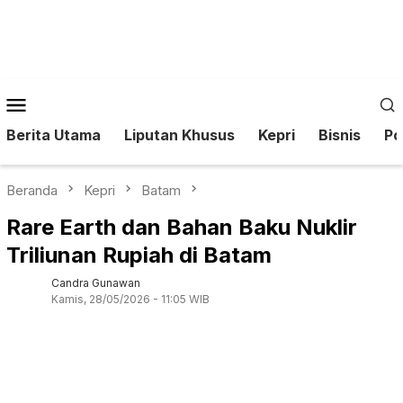
Loncat
ke
konten
Menu
Mobile
Berita Utama
Liputan Khusus
Kepri
Bisnis
Pol
Beranda
Kepri
Batam
Rare Earth dan Bahan Baku Nuklir
Triliunan Rupiah di Batam
Candra Gunawan
Kamis, 28/05/2026 - 11:05 WIB