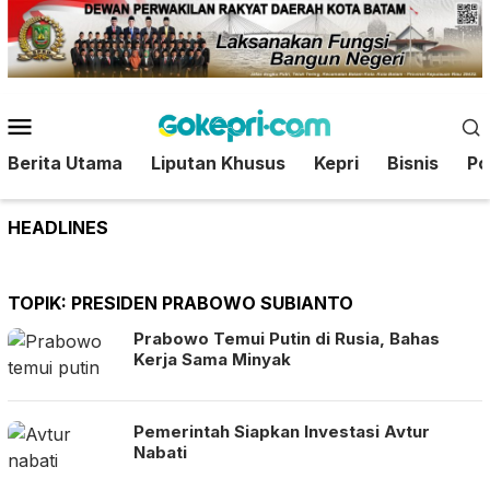
Loncat
ke
konten
Menu
Mobile
Berita Utama
Liputan Khusus
Kepri
Bisnis
Pol
HEADLINES
TOPIK:
PRESIDEN PRABOWO SUBIANTO
Prabowo Temui Putin di Rusia, Bahas
Kerja Sama Minyak
Pemerintah Siapkan Investasi Avtur
Nabati