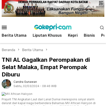
Loncat
ke
konten
Menu
Mobile
Berita Utama
Liputan Khusus
Kepri
Bisnis
Pol
Beranda
Berita Utama
TNI AL Gagalkan Perompakan di
Selat Malaka, Empat Perompak
Diburu
Candra Gunawan
Sabtu, 02/03/2024 - 08:46 WIB
Prajurit TNI Angkatan Laut dari Lanal Dumai merespons sinyal alarm
darurat dari kapal niaga berbendera Bahamas MV African Halcyon di