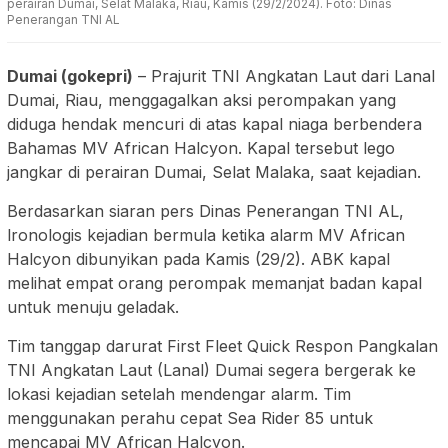
perairan Dumai, Selat Malaka, Riau, Kamis (29/2/2024). Foto: Dinas
Penerangan TNI AL
Dumai (gokepri)
– Prajurit TNI Angkatan Laut dari Lanal
Dumai, Riau, menggagalkan aksi perompakan yang
diduga hendak mencuri di atas kapal niaga berbendera
Bahamas MV African Halcyon. Kapal tersebut lego
jangkar di perairan Dumai, Selat Malaka, saat kejadian.
Berdasarkan siaran pers Dinas Penerangan TNI AL,
lronologis kejadian bermula ketika alarm MV African
Halcyon dibunyikan pada Kamis (29/2). ABK kapal
melihat empat orang perompak memanjat badan kapal
untuk menuju geladak.
Tim tanggap darurat First Fleet Quick Respon Pangkalan
TNI Angkatan Laut (Lanal) Dumai segera bergerak ke
lokasi kejadian setelah mendengar alarm. Tim
menggunakan perahu cepat Sea Rider 85 untuk
mencapai MV African Halcyon.