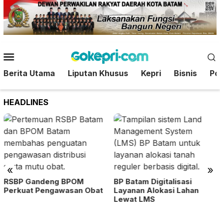
Loncat
ke
konten
Menu
Mobile
Berita Utama
Liputan Khusus
Kepri
Bisnis
Pol
HEADLINES
«
»
RSBP Gandeng BPOM
BP Batam Digitalisasi
Perkuat Pengawasan Obat
Layanan Alokasi Lahan
Lewat LMS