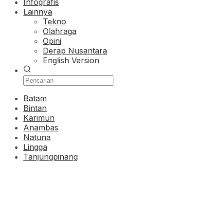
Infografis
Lainnya
Tekno
Olahraga
Opini
Derap Nusantara
English Version
Batam
Bintan
Karimun
Anambas
Natuna
Lingga
Tanjungpinang