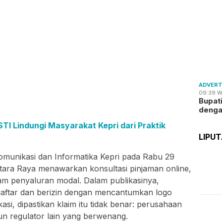
ADVERT
09:39 W
Bupat
deng
I Lindungi Masyarakat Kepri dari Praktik
LIPU
omunikasi dan Informatika Kepri pada Rabu 29
tara Raya menawarkan konsultasi pinjaman online,
am penyaluran modal. Dalam publikasinya,
daftar dan berizin dengan mencantumkan logo
ikasi, dipastikan klaim itu tidak benar: perusahaan
pun regulator lain yang berwenang.