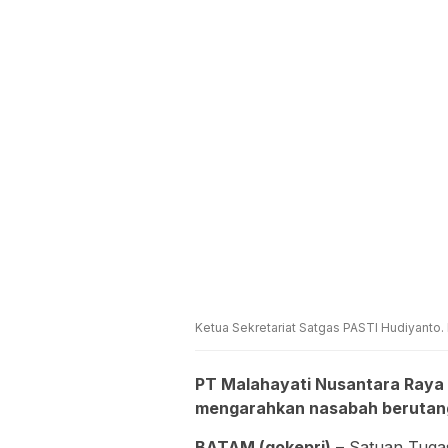
Ketua Sekretariat Satgas PASTI Hudiyanto.
PT Malahayati Nusantara Raya 
mengarahkan nasabah berutang 
BATAM (gokepri)
– Satuan Tugas