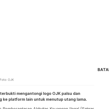
BAT
 Foto: OJK
terbukti mengantongi logo OJK palsu dan
ke platform lain untuk menutup utang lama.
 Pemberantasan Aktivitas Keuangan Ilegal (Satgas