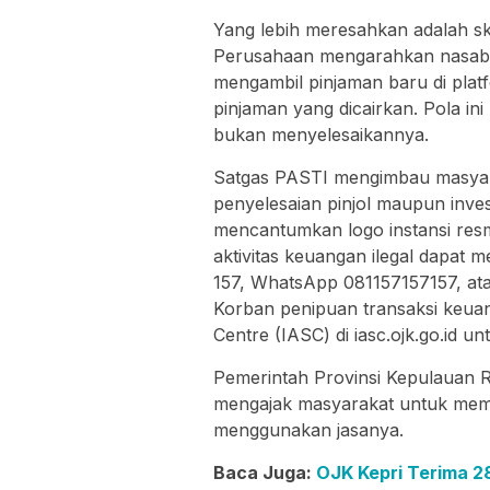
Yang lebih meresahkan adalah s
Perusahaan mengarahkan nasaba
mengambil pinjaman baru di platf
pinjaman yang dicairkan. Pola i
bukan menyelesaikannya.
Satgas PASTI mengimbau masyar
penyelesaian pinjol maupun inve
mencantumkan logo instansi resm
aktivitas keuangan ilegal dapat me
157, WhatsApp 081157157157, at
Korban penipuan transaksi keua
Centre (IASC) di iasc.ojk.go.id 
Pemerintah Provinsi Kepulauan R
mengajak masyarakat untuk mema
menggunakan jasanya.
Baca Juga:
OJK Kepri Terima 28