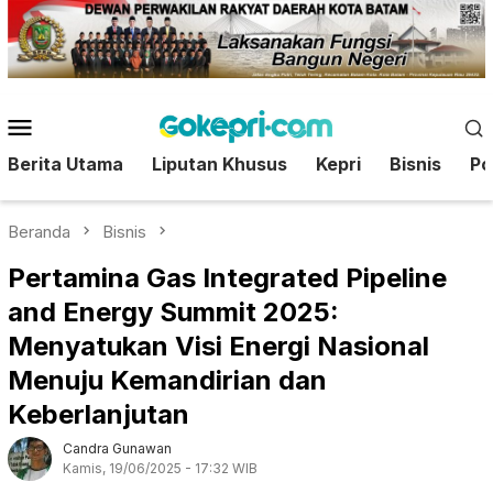
Loncat
ke
konten
Menu
Mobile
Berita Utama
Liputan Khusus
Kepri
Bisnis
Pol
Beranda
Bisnis
Pertamina Gas Integrated Pipeline
and Energy Summit 2025:
Menyatukan Visi Energi Nasional
Menuju Kemandirian dan
Keberlanjutan
Candra Gunawan
Kamis, 19/06/2025 - 17:32 WIB