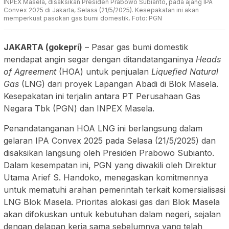
INPEX Masela, disaksikan Presiden Prabowo Subianto, pada ajang IPA
Convex 2025 di Jakarta, Selasa (21/5/2025). Kesepakatan ini akan
memperkuat pasokan gas bumi domestik. Foto: PGN
JAKARTA (gokepri)
– Pasar gas bumi domestik
mendapat angin segar dengan ditandatanganinya
Heads
of Agreement
(HOA) untuk penjualan
Liquefied Natural
Gas
(LNG) dari proyek Lapangan Abadi di Blok Masela.
Kesepakatan ini terjalin antara PT Perusahaan Gas
Negara Tbk (PGN) dan INPEX Masela.
Penandatanganan HOA LNG ini berlangsung dalam
gelaran IPA Convex 2025 pada Selasa (21/5/2025) dan
disaksikan langsung oleh Presiden Prabowo Subianto.
Dalam kesempatan ini, PGN yang diwakili oleh Direktur
Utama Arief S. Handoko, menegaskan komitmennya
untuk mematuhi arahan pemerintah terkait komersialisasi
LNG Blok Masela. Prioritas alokasi gas dari Blok Masela
akan difokuskan untuk kebutuhan dalam negeri, sejalan
dengan delapan kerja sama sebelumnya yang telah