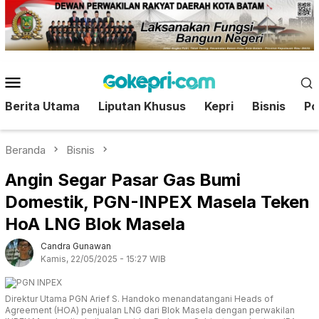
Loncat
ke
konten
Menu
Mobile
Berita Utama
Liputan Khusus
Kepri
Bisnis
Pol
Beranda
Bisnis
Angin Segar Pasar Gas Bumi
Domestik, PGN-INPEX Masela Teken
HoA LNG Blok Masela
Candra Gunawan
Kamis, 22/05/2025 - 15:27 WIB
Direktur Utama PGN Arief S. Handoko menandatangani Heads of
Agreement (HOA) penjualan LNG dari Blok Masela dengan perwakilan