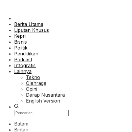
Berita Utama
Liputan Khusus
Kepri
Bisnis
Politik
Pendidikan
Podcast
Infografis
Lainnya
Tekno
Olahraga
Opini
Derap Nusantara
English Version
Batam
Bintan