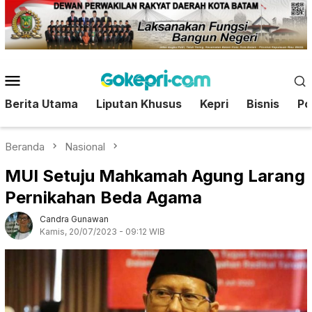
Loncat
ke
konten
Menu
Mobile
Berita Utama
Liputan Khusus
Kepri
Bisnis
Pol
Beranda
Nasional
MUI Setuju Mahkamah Agung Larang
Pernikahan Beda Agama
Candra Gunawan
Kamis, 20/07/2023 - 09:12 WIB