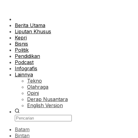
Berita Utama
Liputan Khusus
Kepri
Bisnis
Politik
Pendidikan
Podcast
Infografis
Lainnya
Tekno
Olahraga
Opini
Derap Nusantara
English Version
Batam
Bintan