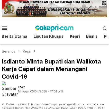
Loncat
ke
konten
Menu
Mobile
Berita Utama
Liputan Khusus
Kepri
Bisnis
Pol
Beranda
Kepri
Isdianto Minta Bupati dan Walikota
Kerja Cepat dalam Menangani
Covid-19
Ilham
Minggu, 05/04/2020 - 17:01 WIB
Plt Gubernur Kepri H Isdianto memimpin rapat melalui video conference
bersama Bupati dan Walikota se-Provinsi Kepri, Ahad (5/4/2020). HUMAS