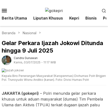
Loncat
ke
Menu
konten
Mobile
Berita Utama
Liputan Khusus
Kepri
Bisnis
Pol
Beranda
Nasional
Gelar Perkara Ijazah Jokowi Ditunda
hingga 9 Juli 2025
Candra Gunawan
Kamis, 03/07/2025 - 11:17 WIB
Kepala Biro Penerangan Masyarakat (Karopenmas) Divhumas Polri Brigjen
Pol. Trunoyudo Wisnu Andiko (kanan). Foto: Divisi Humas Polri
JAKARTA (gokepri)
– Polri menunda gelar perkara
khusus untuk aduan masyarakat (dumas) Tim Pembela
Ulama dan Aktivis (TPUA) terkait dugaan ijazah palsu