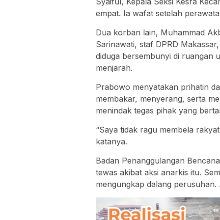
Syaiful, Kepala Seksi Kesra Keca
empat. Ia wafat setelah perawatan
Dua korban lain, Muhammad Akb
Sarinawati, staf DPRD Makassar, 
diduga bersembunyi di ruangan u
menjarah.
Prabowo menyatakan prihatin da
membakar, menyerang, serta mer
menindak tegas pihak yang bert
“Saya tidak ragu membela rakyat
katanya.
Badan Penanggulangan Bencana
tewas akibat aksi anarkis itu. Se
mengungkap dalang perusuhan