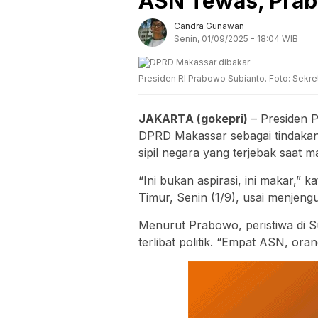
ASN Tewas, Prab
Candra Gunawan
Senin, 01/09/2025 - 18:04 WIB
Presiden RI Prabowo Subianto. Foto: Sekret
JAKARTA (gokepri)
– Presiden 
DPRD Makassar sebagai tindakan
sipil negara yang terjebak saat m
“Ini bukan aspirasi, ini makar,” 
Timur, Senin (1/9), usai menjeng
Menurut Prabowo, peristiwa di Su
terlibat politik. “Empat ASN, ora