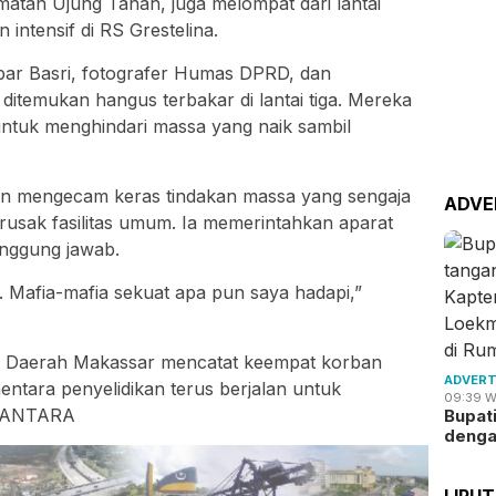
matan Ujung Tanah, juga melompat dari lantai
 intensif di RS Grestelina.
ar Basri, fotografer Humas DPRD, dan
ditemukan hangus terbakar di lantai tiga. Mereka
ntuk menghindari massa yang naik sambil
n mengecam keras tindakan massa yang sengaja
ADVE
usak fasilitas umum. Ia memerintahkan aparat
anggung jawab.
. Mafia-mafia sekuat apa pun saya hadapi,”
 Daerah Makassar mencatat keempat korban
ADVERT
mentara penyelidikan terus berjalan untuk
09:39 W
. ANTARA
Bupat
deng
LIPU