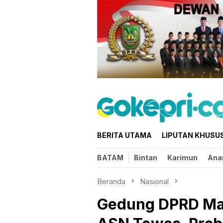
Loncat
ke
konten
BERITA UTAMA
LIPUTAN KHUSU
BATAM
Bintan
Karimun
Ana
Beranda
Nasional
Gedung DPRD Mak