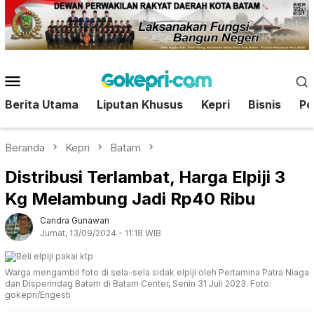
Loncat
ke
konten
Menu
Mobile
Berita Utama
Liputan Khusus
Kepri
Bisnis
Pol
Beranda
Kepri
Batam
Distribusi Terlambat, Harga Elpiji 3
Kg Melambung Jadi Rp40 Ribu
Candra Gunawan
Jumat, 13/09/2024 - 11:18 WIB
Warga mengambil foto di sela-sela sidak elpiji oleh Pertamina Patra Niaga
dan Disperindag Batam di Batam Center, Senin 31 Juli 2023. Foto:
gokepri/Engesti