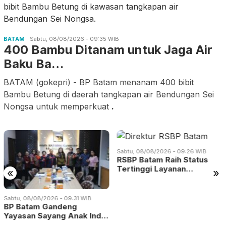
BATAM
Sabtu, 08/08/2026 - 09:35 WIB
400 Bambu Ditanam untuk Jaga Air
Baku Ba…
BATAM (gokepri) - BP Batam menanam 400 bibit
Bambu Betung di daerah tangkapan air Bendungan Sei
Nongsa untuk memperkuat
.
Sabtu, 08/08/2026 - 09:26 WIB
RSBP Batam Raih Status
Tertinggi Layanan…
«
»
8/2026 - 09:31 WIB
Jumat, 07/0
m Gandeng
Festival
Sayang Anak Ind…
Batam Bi