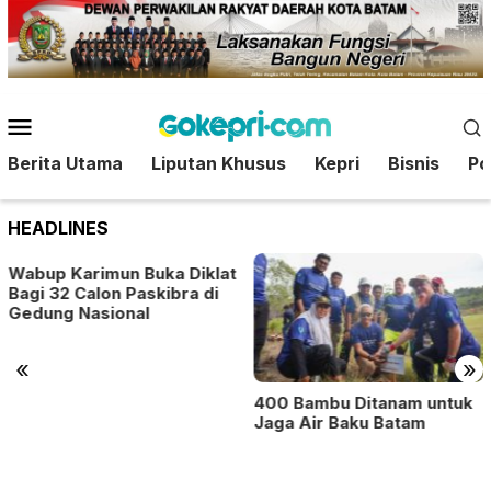
Loncat
ke
konten
Menu
Mobile
Berita Utama
Liputan Khusus
Kepri
Bisnis
Pol
HEADLINES
un Buka Diklat
n Paskibra di
onal
«
»
400 Bambu Ditanam untuk
BP Batam G
Jaga Air Baku Batam
Yayasan Say
Indonesia P
Literasi