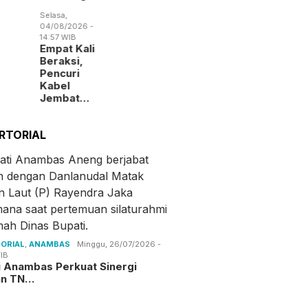
Selasa,
04/08/2026 -
14:57 WIB
Empat Kali
Beraksi,
Pencuri
Kabel
Jembat…
RTORIAL
ORIAL
,
ANAMBAS
Minggu, 26/07/2026 -
IB
i Anambas Perkuat Sinergi
an TN…