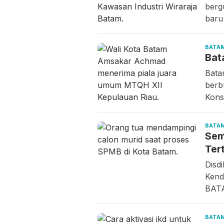
berg
bar
BATA
Bat
Bata
berb
Kons
BATA
Sem
Ter
Disd
Kenda
BATA
BATA