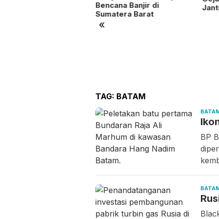
Bencana Banjir di
Jan
Sumatera Barat
«
tam Perluas Akses
rja Penyandang
abilitas
TAG:
BATAM
BATA
Iko
BP B
dipe
kemb
BATA
Rus
Blac