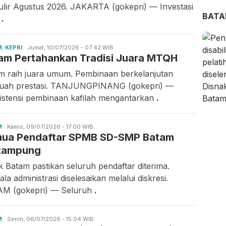
ulir Agustus 2026. JAKARTA (gokepri) — Investasi
BAT
u
.
M
,
KEPRI
Candra
Jumat, 10/07/2026 - 07:42 WIB
am Pertahankan Tradisi Juara MTQH
Gunawan
m raih juara umum. Pembinaan berkelanjutan
uah prestasi. TANJUNGPINANG (gokepri) —
istensi pembinaan kafilah mengantarkan
.
M
Candra
Kamis, 09/07/2026 - 17:00 WIB
ua Pendaftar SPMB SD-SMP Batam
Gunawan
tampung
ik Batam pastikan seluruh pendaftar diterima.
la administrasi diselesaikan melalui diskresi.
M (gokepri) — Seluruh
.
M
Candra
Senin, 06/07/2026 - 15:04 WIB