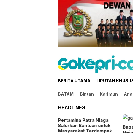
Loncat
ke
konten
BERITA UTAMA
LIPUTAN KHUSU
BATAM
Bintan
Karimun
Ana
HEADLINES
Pertamina Patra Niaga
Salurkan Bantuan untuk
Bag
Masyarakat Terdampak
Geja