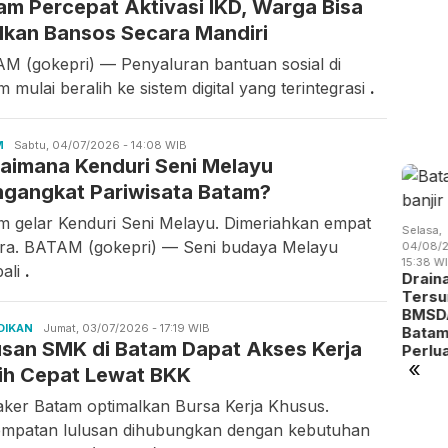
am Percepat Aktivasi IKD, Warga Bisa
Gunawan
lkan Bansos Secara Mandiri
M (gokepri) — Penyaluran bantuan sosial di
 mulai beralih ke sistem digital yang terintegrasi
.
M
Candra
Sabtu, 04/07/2026 - 14:08 WIB
aimana Kenduri Seni Melayu
Gunawan
gangkat Pariwisata Batam?
m gelar Kenduri Seni Melayu. Dimeriahkan empat
Selasa,
asa,
Selasa,
Selasa,
ra. BATAM (gokepri) — Seni budaya Melayu
04/08/2
/08/2026 -
04/08/2026 -
04/08/2026 -
15:38 W
57 WIB
10:05 WIB
07:28 WIB
ali
.
Rabu,
Drain
pat Kali
Pemko
Tarif Parkir
05/08/2026 -
Tersu
raksi,
Batam
Tahunan
19:02 WIB
BMSD
ncuri
Siapkan
Turun,
BP Batam
DIKAN
Candra
Jumat, 03/07/2026 - 17:19 WIB
Bata
bel
Seragam
Pemko
Benahi
usan SMK di Batam Dapat Akses Kerja
Gunawan
Perlu
embat…
Gratis
Batam …
Alokasi
«
untuk…
Pemanfaatan
ih Cepat Lewat BKK
Ruan…
aker Batam optimalkan Bursa Kerja Khusus.
mpatan lulusan dihubungkan dengan kebutuhan