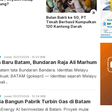
tung?
»
Bulan Bakti ke 50, PT
Desa 
Timah Berhasil Kumpulkan
Umum 
120 Kantong Darah
Kecam
Capai
M
Candra
Jumat, 10/07/2026 - 15:03 WIB
n Baru Batam, Bundaran Raja Ali Marhum
Gunawan
atam tata Bundaran Bandara. Identitas Melayu
rkuat. BATAM (gokepri) — Identitas sejarah Melayu
ali
.
M
Candra
Jumat, 10/07/2026 - 10:34 WIB
ia Bangun Pabrik Turbin Gas di Batam
Gunawan
kEnergy AI berinvestasi di Batam. Proyek mulai