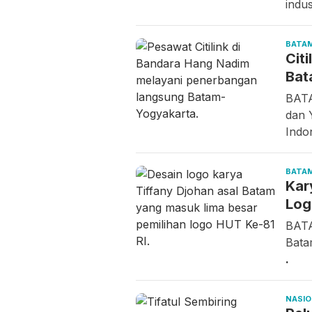
indu
BATA
Cit
Bat
BATA
dan 
Indo
BATA
Kar
Log
BATA
Bata
.
NASI