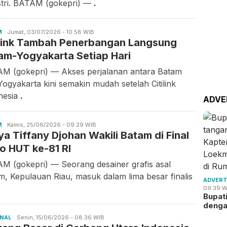
stri. BATAM (gokepri) —
.
M
Candra
Jumat, 03/07/2026 - 10:58 WIB
ilink Tambah Penerbangan Langsung
Gunawan
am-Yogyakarta Setiap Hari
M (gokepri) — Akses perjalanan antara Batam
Yogyakarta kini semakin mudah setelah Citilink
nesia
.
ADVE
M
Candra
Kamis, 25/06/2026 - 09:29 WIB
ya Tiffany Djohan Wakili Batam di Final
Gunawan
o HUT ke-81 RI
M (gokepri) — Seorang desainer grafis asal
m, Kepulauan Riau, masuk dalam lima besar finalis
ADVERT
09:39 W
Bupat
deng
ONAL
Candra
Senin, 15/06/2026 - 08:36 WIB
Gunawan