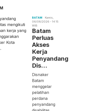
AM
BATAM
Kamis,
06/08/2026 - 14:15
WIB
Batam
Perluas
Akses
Kerja
Penyandang
Dis…
Disnaker
Batam
menggelar
pelatihan
perdana
penyandang
disabilitas.