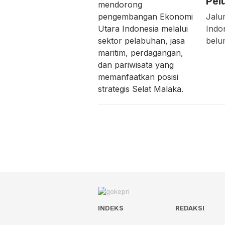
Pel
Jalu
Indon
belu
INDEKS
REDAKSI