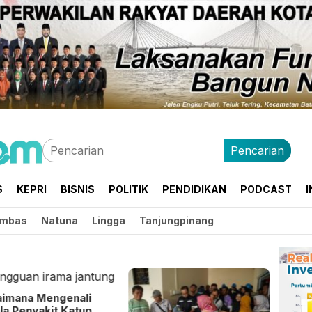
Pencarian
S
KEPRI
BISNIS
POLITIK
PENDIDIKAN
PODCAST
I
mbas
Natuna
Lingga
Tanjungpinang
aimana Mengenali
la Penyakit Katup