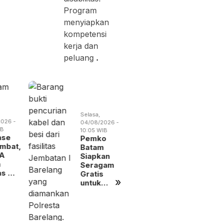
Program
menyiapkan
kompetensi
kerja dan
peluang
.
Selasa,
Rabu,
026 -
04/08/2026 -
05/08/2026 
Selasa,
IB
07:28 WIB
19:02 WIB
04/08/2026 -
ase
Tarif Parkir
BP Batam
10:05 WIB
mbat,
Tahunan
Benahi
Pemko
A
Turun,
Alokasi
Batam
m
Pemko
Pemanfaa
Siapkan
as …
Batam …
Ruan…
Seragam
»
Gratis
untuk…