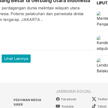
uang Besar di Gerbang Utara Indonesia
LIPU
r perdagangan dunia melintasi wilayah utara
esia. Potensi pelabuhan dan pariwisata dinilai
m tergarap. JAKARTA
.
Lihat Lainnya
JARINGAN SOCIAL
Facebook
Twitter
PEDOMAN MEDIA
SIBER
Youtube
Tiktok