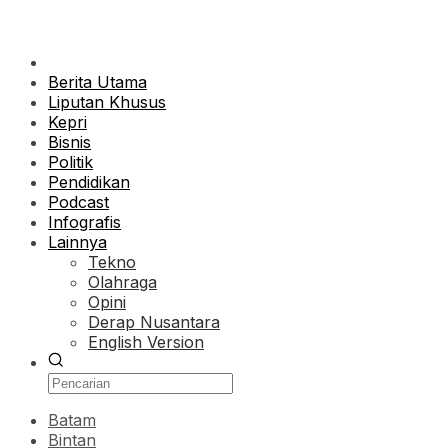
Berita Utama
Liputan Khusus
Kepri
Bisnis
Politik
Pendidikan
Podcast
Infografis
Lainnya
Tekno
Olahraga
Opini
Derap Nusantara
English Version
Batam
Bintan