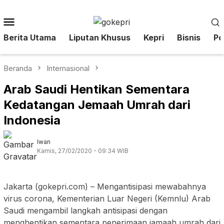
Loncat
ke
Menu
konten
Mobile
Berita Utama
Liputan Khusus
Kepri
Bisnis
Pol
Beranda
Internasional
Arab Saudi Hentikan Sementara
Kedatangan Jemaah Umrah dari
Indonesia
Iwan
Kamis, 27/02/2020 - 09:34 WIB
Jakarta (gokepri.com) – Mengantisipasi mewabahnya
virus corona, Kementerian Luar Negeri (Kemnlu) Arab
Saudi mengambil langkah antisipasi dengan
menghentikan sementara penerimaan jamaah umrah dari