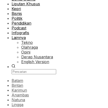
Liputan Khusus
Kepri
Bisnis
Politik
Pendidikan
Podcast
Infografis
Lainnya
Tekno
Olahraga
Opini
Derap Nusantara
English Version
Batam
Bintan
Karimun
Anambas
Natuna
Lingga