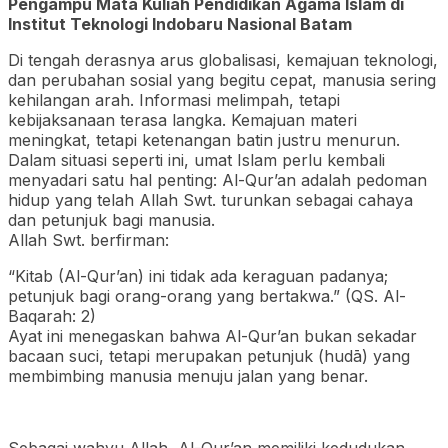
Pengampu Mata Kuliah Pendidikan Agama Islam di
Institut Teknologi Indobaru Nasional Batam
Di tengah derasnya arus globalisasi, kemajuan teknologi,
dan perubahan sosial yang begitu cepat, manusia sering
kehilangan arah. Informasi melimpah, tetapi
kebijaksanaan terasa langka. Kemajuan materi
meningkat, tetapi ketenangan batin justru menurun.
Dalam situasi seperti ini, umat Islam perlu kembali
menyadari satu hal penting: Al-Qur’an adalah pedoman
hidup yang telah Allah Swt. turunkan sebagai cahaya
dan petunjuk bagi manusia.
Allah Swt. berfirman:
“Kitab (Al-Qur’an) ini tidak ada keraguan padanya;
petunjuk bagi orang-orang yang bertakwa.” (QS. Al-
Baqarah: 2)
Ayat ini menegaskan bahwa Al-Qur’an bukan sekadar
bacaan suci, tetapi merupakan petunjuk (hudā) yang
membimbing manusia menuju jalan yang benar.
Sebagai wahyu Allah, Al-Qur’an memiliki kedudukan