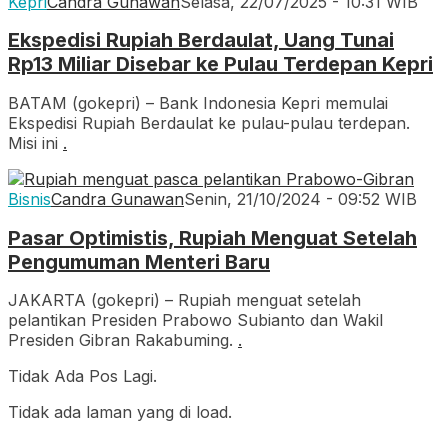
Kepri
Candra Gunawan
Selasa, 22/07/2025 - 10:31 WIB
Ekspedisi Rupiah Berdaulat, Uang Tunai
Rp13 Miliar Disebar ke Pulau Terdepan Kepri
BATAM (gokepri) – Bank Indonesia Kepri memulai
Ekspedisi Rupiah Berdaulat ke pulau-pulau terdepan.
Misi ini
.
Bisnis
Candra Gunawan
Senin, 21/10/2024 - 09:52 WIB
Pasar Optimistis, Rupiah Menguat Setelah
Pengumuman Menteri Baru
JAKARTA (gokepri) – Rupiah menguat setelah
pelantikan Presiden Prabowo Subianto dan Wakil
Presiden Gibran Rakabuming.
.
Tidak Ada Pos Lagi.
Tidak ada laman yang di load.