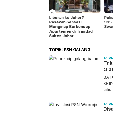
«
 Batam Tampilkan Tujuh
Liburan ke Johor?
Poli
deputian di Pawai
Rasakan Sensasi
995 
mbangunan HUT RI
Menginap Berkonsep
Swas
Apartemen di Trinidad
Suites Johor
TOPIK:
PSN GALANG
BATA
Tak
Ola
BATA
ke i
trili
BATA
Dis