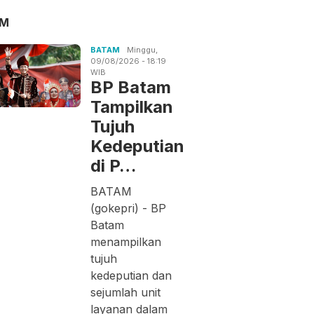
AM
BATAM
Minggu,
09/08/2026 - 18:19
WIB
BP Batam
Tampilkan
Tujuh
Kedeputian
di P…
BATAM
(gokepri) - BP
Batam
menampilkan
tujuh
kedeputian dan
sejumlah unit
layanan dalam