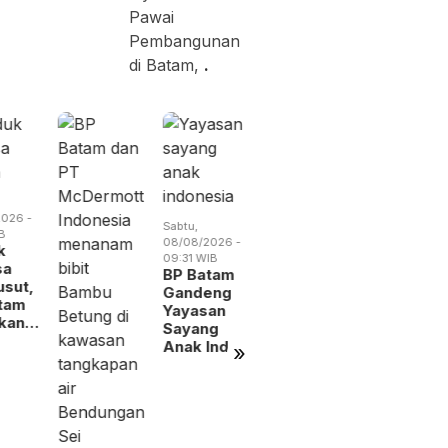
Pawai
Pembangunan
di Batam,
.
Sabtu,
Minggu,
08/08/2026 -
09/08/2026 
09:26 WIB
08:18 WIB
026 -
Sabtu,
RSBP
Batam
B
08/08/2026 -
Batam Raih
Siapkan
k
09:31 WIB
Status
1.600 Titi
sa
BP Batam
Tertinggi
Reklame
sut,
Gandeng
Layanan…
Digita…
tam
Yayasan
lkan…
Sayang
Anak Ind…
»