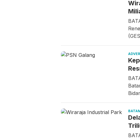
Wir
Mili
BATA
Rene
(GES
ADVER
Kep
Res
BATA
Bata
Bida
BATA
Del
Tri
BATA