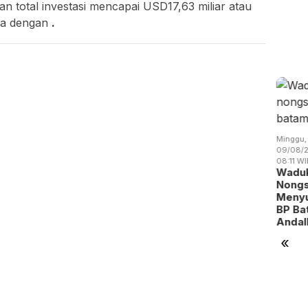
an total investasi mencapai USD17,63 miliar atau
ra dengan
.
Minggu,
tu,
Sabtu,
Sabtu,
09/08/2026 -
/08/2026 -
08/08/2026 -
08/08/2026 -
Minggu,
08:18 WIB
:35 WIB
09:31 WIB
09:26 WIB
09/08/2
Batam
00 Bambu
BP Batam
RSBP
08:11 WI
Siapkan
tanam
Gandeng
Batam Raih
Wadu
1.600 Titik
tuk Jaga
Yayasan
Status
Nong
Reklame
r Baku
Sayang
Tertinggi
Menyu
Digita…
a…
Anak Ind…
Layanan…
BP Ba
Anda
«