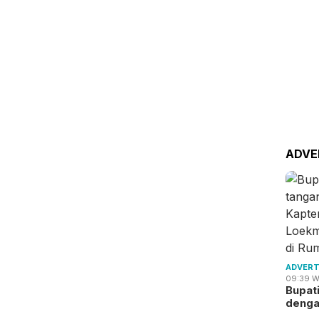
ADVE
ADVERT
09:39 W
Bupat
deng