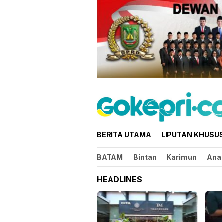
Loncat
ke
konten
BERITA UTAMA
LIPUTAN KHUSU
BATAM
Bintan
Karimun
Ana
HEADLINES