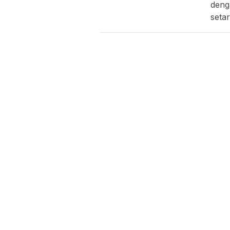
deng
seta
Minggu,
Minggu,
Sab
09/08/2026 -
09/08/2026 -
08
08:18 WIB
08:11 WIB
09
Batam
Waduk
4
Siapkan
Nongsa
Di
1.600 Titik
Menyusut,
un
Reklame
BP Batam
Ai
Digita…
Andalkan…
B