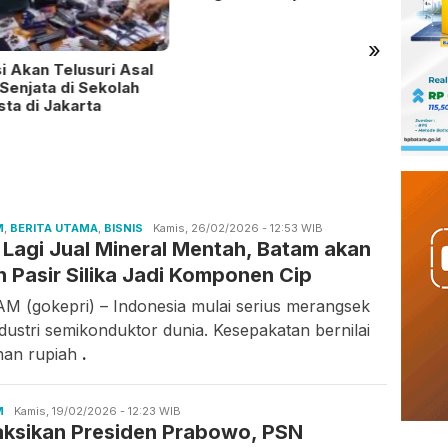
»
si Akan Telusuri Asal
Perta
Senjata di Sekolah
Regio
ta di Jakarta
7 Pen
M
,
BERITA UTAMA
,
BISNIS
Candra
Kamis, 26/02/2026 - 12:53 WIB
 Lagi Jual Mineral Mentah, Batam akan
Gunawan
h Pasir Silika Jadi Komponen Cip
M (gokepri) – Indonesia mulai serius merangsek
ndustri semikonduktor dunia. Kesepakatan bernilai
unan rupiah
.
M
Candra
Kamis, 19/02/2026 - 12:23 WIB
aksikan Presiden Prabowo, PSN
Gunawan