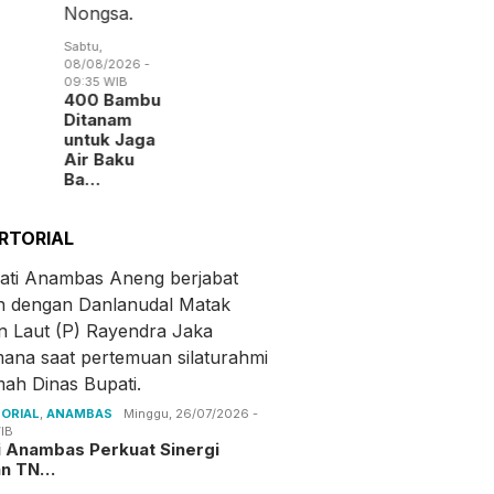
Sabtu,
08/08/2026 -
09:35 WIB
400 Bambu
Ditanam
untuk Jaga
Air Baku
Ba…
RTORIAL
ORIAL
,
ANAMBAS
Minggu, 26/07/2026 -
IB
i Anambas Perkuat Sinergi
an TN…