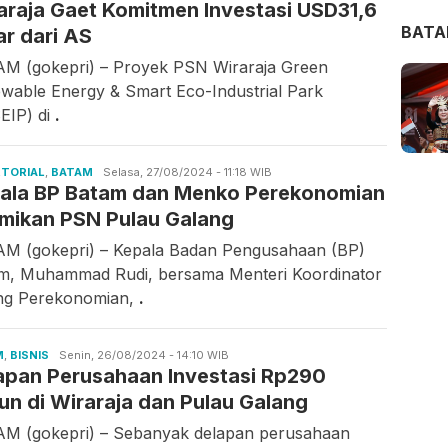
araja Gaet Komitmen Investasi USD31,6
BAT
ar dari AS
M (gokepri) – Proyek PSN Wiraraja Green
wable Energy & Smart Eco-Industrial Park
EIP) di
.
TORIAL
,
BATAM
Candra
Selasa, 27/08/2024 - 11:18 WIB
ala BP Batam dan Menko Perekonomian
Gunawan
mikan PSN Pulau Galang
M (gokepri) – Kepala Badan Pengusahaan (BP)
m, Muhammad Rudi, bersama Menteri Koordinator
ng Perekonomian,
.
M
,
BISNIS
Candra
Senin, 26/08/2024 - 14:10 WIB
apan Perusahaan Investasi Rp290
Gunawan
liun di Wiraraja dan Pulau Galang
M (gokepri) – Sebanyak delapan perusahaan