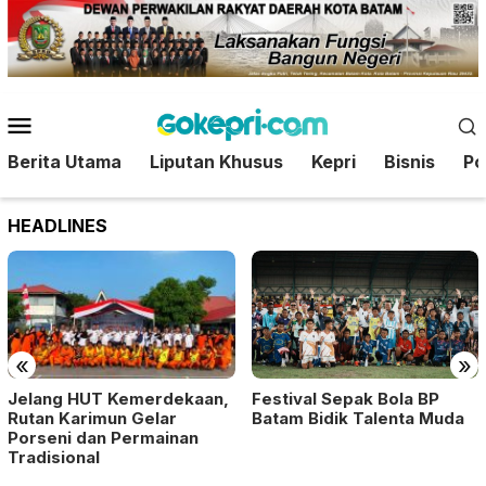
Loncat
ke
konten
Menu
Mobile
Berita Utama
Liputan Khusus
Kepri
Bisnis
Pol
HEADLINES
«
»
Festival Sepak Bola BP
Jelang HUT Kemerdekaan,
Batam Bidik Talenta Muda
Rutan Karimun Gelar
Porseni dan Permainan
Tradisional