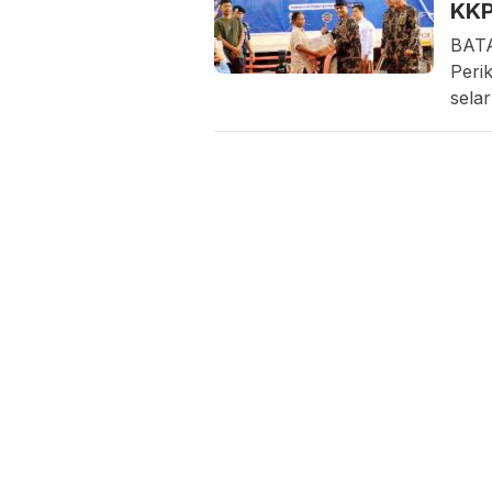
KKP
BATA
Peri
sela