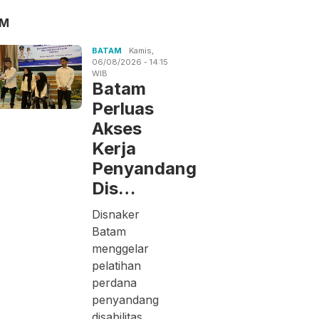
AM
BATAM
Kamis,
06/08/2026 - 14:15
WIB
Batam
Perluas
Akses
Kerja
Penyandang
Dis…
Disnaker
Batam
menggelar
pelatihan
perdana
penyandang
disabilitas.