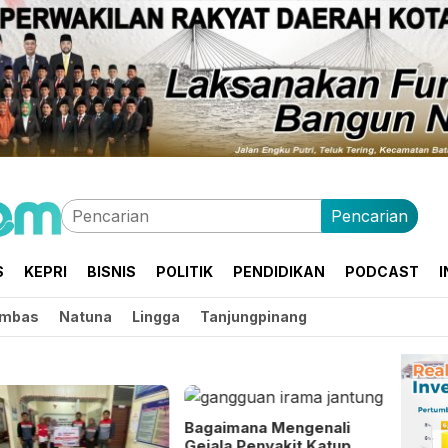
Pencarian
S
KEPRI
BISNIS
POLITIK
PENDIDIKAN
PODCAST
I
mbas
Natuna
Lingga
Tanjungpinang
Bagaimana Mengenali
Gejala Penyakit Katup