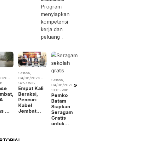
Program
menyiapkan
kompetensi
kerja dan
peluang
.
Selasa,
Selasa,
Rabu,
026 -
04/08/2026 -
04/08/2026 -
05/08/2026 
Selasa,
»
IB
14:57 WIB
07:28 WIB
19:02 WIB
04/08/2026 -
ase
Empat Kali
Tarif Parkir
BP Batam
10:05 WIB
mbat,
Beraksi,
Tahunan
Benahi
Pemko
A
Pencuri
Turun,
Alokasi
Batam
m
Kabel
Pemko
Pemanfaa
Siapkan
as …
Jembat…
Batam …
Ruan…
Seragam
Gratis
untuk…
RTORIAL