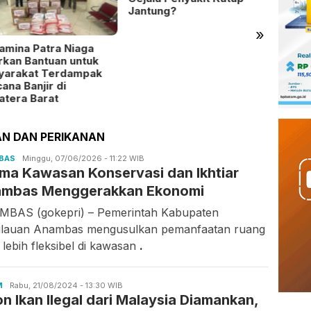
Jantung?
»
amina Patra Niaga
Bulan
rkan Bantuan untuk
Timah
yarakat Terdampak
120 K
ana Banjir di
tera Barat
N DAN PERIKANAN
BAS
Candra
Minggu, 07/06/2026 - 11:22 WIB
ema Kawasan Konservasi dan Ikhtiar
Gunawan
mbas Menggerakkan Ekonomi
BAS (gokepri) – Pemerintah Kabupaten
lauan Anambas mengusulkan pemanfaatan ruang
 lebih fleksibel di kawasan
.
M
Candra
Rabu, 21/08/2024 - 13:30 WIB
on Ikan Ilegal dari Malaysia Diamankan,
Gunawan