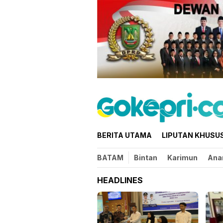
Loncat
ke
konten
BERITA UTAMA
LIPUTAN KHUSU
BATAM
Bintan
Karimun
Ana
HEADLINES