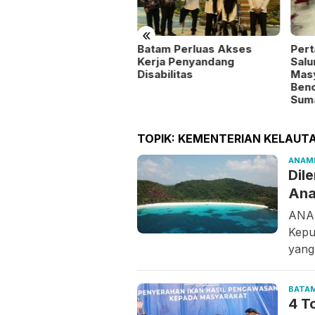
«
Batam Perluas Akses
xim Resmi Buka
Pert
Kerja Penyandang
yanan di Singkep
Salu
Disabilitas
Mas
Benc
Suma
TOPIK:
KEMENTERIAN KELAUTA
ANAM
Dil
Ana
ANAM
Kepu
yang
BATA
4 T