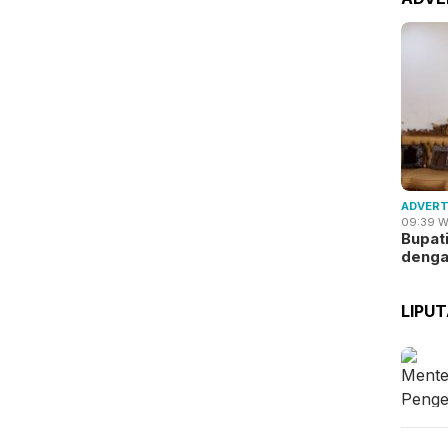
ADVERT
09:39 W
Bupat
deng
LIPU