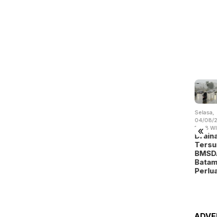
asa,
Selasa,
Selasa,
Rabu,
Selasa,
/08/2026 -
04/08/2026 -
04/08/2026 -
05/08/2026 -
04/08/2
«
57 WIB
10:05 WIB
07:28 WIB
19:02 WIB
15:38 W
pat Kali
Pemko
Tarif Parkir
BP Batam
Drain
raksi,
Batam
Tahunan
Benahi
Tersu
ncuri
Siapkan
Turun,
Alokasi
BMSD
bel
Seragam
Pemko
Pemanfaatan
Bata
embat…
Gratis
Batam …
Ruan…
Perlu
untuk…
ADVE