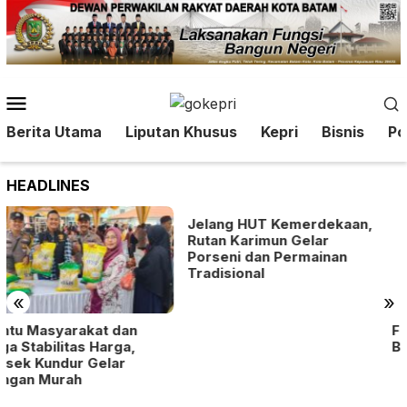
Loncat
ke
konten
Menu
Mobile
Berita Utama
Liputan Khusus
Kepri
Bisnis
Pol
HEADLINES
Jelang HUT Kemerdekaan,
Rutan Karimun Gelar
Porseni dan Permainan
Tradisional
«
»
Festival Sepak Bola BP
Batam Bidik Talenta Muda