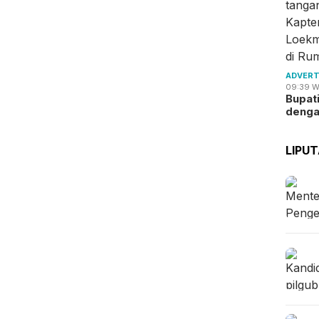
ADVERT
09:39 W
Bupat
deng
LIPU