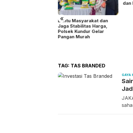
dan Permainan Tradisional
«
ntu Masyarakat dan
a Stabilitas Harga,
lsek Kundur Gelar
ngan Murah
Fest
Bata
TAG:
TAS BRANDED
GAYA 
Sai
Jad
JAKA
saham