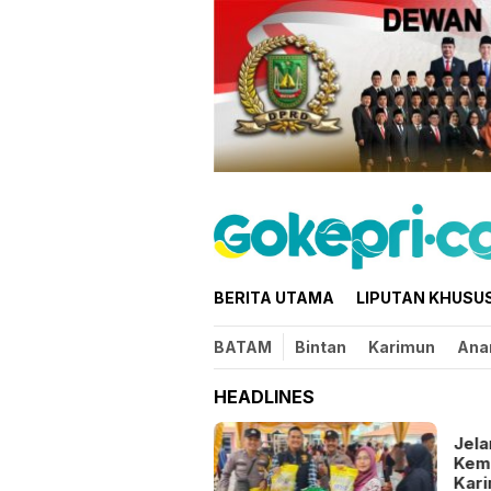
Loncat
ke
konten
BERITA UTAMA
LIPUTAN KHUSU
BATAM
Bintan
Karimun
Ana
HEADLINES
Jelang HUT
Kemerdekaan, Rutan
Karimun Gelar Porseni