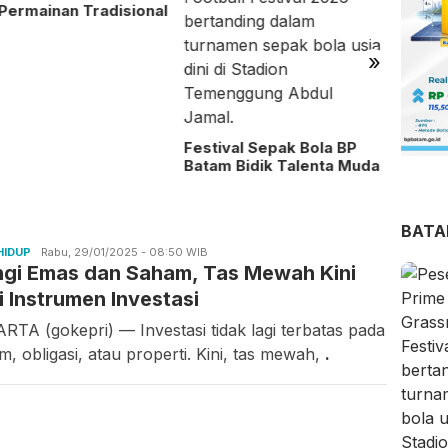
»
Diperiksa Tim 9, Febrie
Ratus
Tiba di Kejagung Pakai
Sekola
Rompi Tahanan dan
Penjel
Diborgol
ival Sepak Bola BP
m Bidik Talenta Muda
BAT
HIDUP
Candra
Rabu, 29/01/2025 - 08:50 WIB
ngi Emas dan Saham, Tas Mewah Kini
Gunawan
i Instrumen Investasi
RTA (gokepri) — Investasi tidak lagi terbatas pada
, obligasi, atau properti. Kini, tas mewah,
.