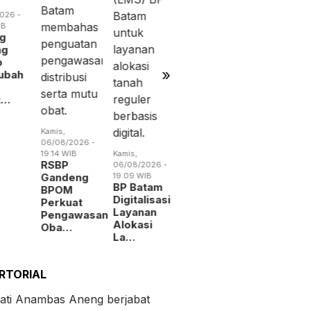
Batam
BP Batam
Perang
Perluas
Benahi
Dagang
Akses
Alokasi
Trump
Kerja
Pemanfaatan
Menguba
Penyandang
Ruan…
Peta
Dis…
Indust…
»
026 -
B
Kamis,
06/08/2026 -
eng
19:09 WIB
BP Batam
Digitalisasi
at
Layanan
awasan
Alokasi
La…
RTORIAL