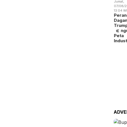
Jumat,
 Batam
Batam
BP Batam
07/08/2026 -
gitalisasi
Perluas
Benahi
13:04 WIB
yanan
Akses
Alokasi
Perang
okasi
Kerja
Pemanfaatan
Dagang
a…
Penyandang
Ruan…
Trump
Dis…
«
Mengubah
Peta
Indust…
Kamis,
06/08/2
19:14 WI
RSBP
Gand
BPOM
Perku
Peng
Oba…
ADVE