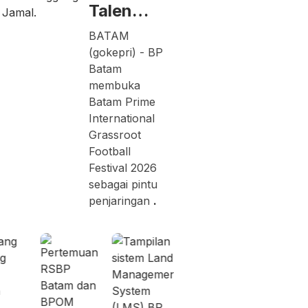
Talen…
BATAM
(gokepri) - BP
Batam
membuka
Batam Prime
International
Grassroot
Football
Festival 2026
sebagai pintu
penjaringan
.
Kamis,
Rabu,
Jumat,
06/08/2026 -
05/08/2026 -
07/08/2026 
14:15 WIB
19:02 WIB
13:04 WIB