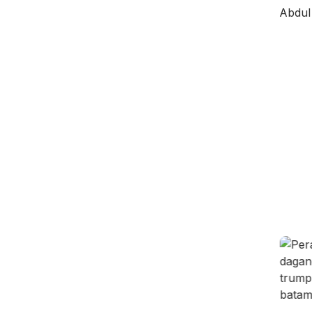
is,
Kamis,
Rabu,
/08/2026 -
06/08/2026 -
05/08/2026 -
:09 WIB
14:15 WIB
19:02 WIB