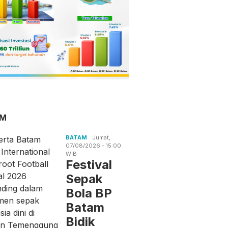
an Senjata di
Bantu Masyarakat dan
Jelang
h Jaksel, Ini
Jaga Stabilitas Harga,
Kemerd
asan Polisi
Polsek Kundur Gelar
Karimu
Pangan Murah
dan Per
AM
BATAM
Jumat,
07/08/2026 - 15:00
WIB
Festival
Sepak
Bola BP
Batam
Bidik