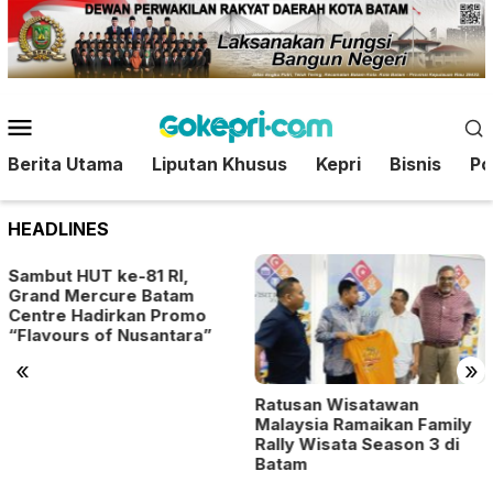
Loncat
ke
konten
Menu
Mobile
Berita Utama
Liputan Khusus
Kepri
Bisnis
Pol
HEADLINES
,
am
omo
ara”
«
»
Ratusan Wisatawan
Piala AFF 2026: Indo
Malaysia Ramaikan Family
Wajib Menang Atas
Rally Wisata Season 3 di
Singapura Jika Ingin
Batam
Semifinal