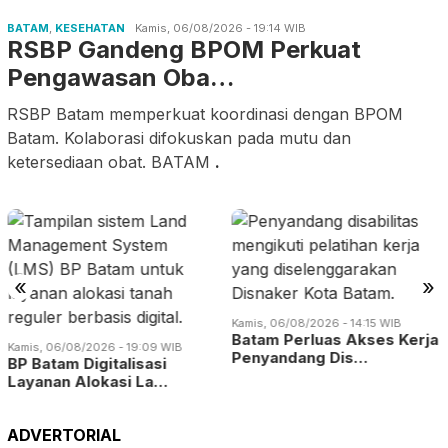
BATAM
,
KESEHATAN
Kamis, 06/08/2026 - 19:14 WIB
RSBP Gandeng BPOM Perkuat
Pengawasan Oba…
RSBP Batam memperkuat koordinasi dengan BPOM
Batam. Kolaborasi difokuskan pada mutu dan
ketersediaan obat. BATAM
.
«
»
Kamis, 06/08/2026 - 14:15 WIB
Batam Perluas Akses Kerja
Rabu, 05/08/2026 - 19:0
09 WIB
Penyandang Dis…
BP Batam Benahi A
asi
Pemanfaatan Rua
La…
ADVERTORIAL