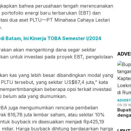
ungkapkan bahwa perusahaan tengah merencanakan
 portofolio energi baru terbarukan (EBT) dan
estasi dua aset PLTU—PT Minahasa Cahaya Lestari
.
di Batam, Ini Kinerja TOBA Semester I/2024
kirakan akan mengantongi dana segar sekitar
ADVE
kan untuk investasi pada proyek EBT, pengelolaan
atkan kas yang lebih besar dibandingkan modal yang
LTU tersebut, yang sekitar US$87,4 juta,” kata
h mempertimbangkan beberapa opsi terkait investasi
ski belum ada yang diumumkan.
ADVERT
09:39 W
OBA juga mengumumkan rencana pembelian
Bupat
k 816,78 juta lembar saham, atau sekitar 10%
deng
ntuk buyback ini disesuaikan menjadi Rp425,19
 miliar. Harga buyback dihitung berdasarkan harga
LIPU