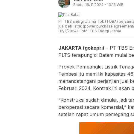
Sabtu, 16/11/2024 - 13:16 WIB
PT TBS Energi Utama Tbk (TOBA) bersama 
jual beli listrik (power purchase agreemen
(12/2/2024). Foto: TBS Energi Utama
JAKARTA (gokepri)
– PT TBS En
PLTS terapung di Batam mulai be
Proyek Pembangkit Listrik Tenag
Tembesi itu memiliki kapasitas 
menandatangani perjanjian jual b
Februari 2024. Kontrak ini akan 
“Konstruksi sudah dimulai, jadi t
beroperasi secara komersial,” k
setelah rapat umum pemegang sa