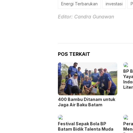
Energi Terbarukan
investasi
P
Editor: Candra Gunawan
POS TERKAIT
BP 
Yay
Indo
Lite
400 Bambu Ditanam untuk
Jaga Air Baku Batam
Festival Sepak Bola BP
Per
Batam Bidik Talenta Muda
Meng