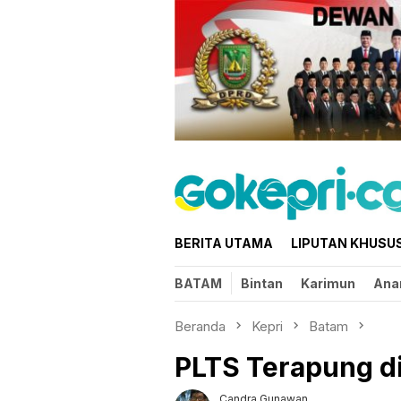
Loncat
ke
konten
BERITA UTAMA
LIPUTAN KHUSU
BATAM
Bintan
Karimun
Ana
Beranda
Kepri
Batam
PLTS Terapung d
Candra Gunawan