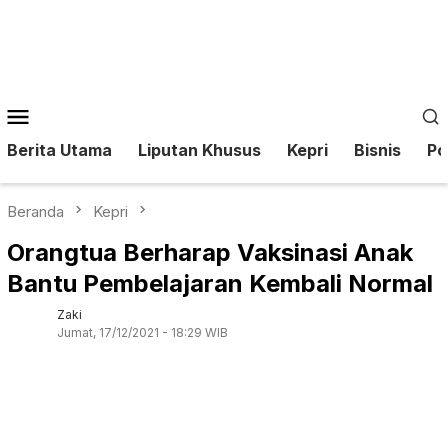
Loncat
ke
konten
Menu
Mobile
Berita Utama
Liputan Khusus
Kepri
Bisnis
Pol
Beranda
Kepri
Orangtua Berharap Vaksinasi Anak
Bantu Pembelajaran Kembali Normal
Zaki
Jumat, 17/12/2021 - 18:29 WIB