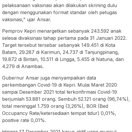
pelaksanaan vaksinasi akan dilakukan skrining dulu
dengan menggunakan format standar oleh petugas
vaksinasi,” ujar Ansar.
Pemprov Kepri menargetkan sebanyak 243.592 anak
selesai divaksinasi tahap pertama pada 31 Januari 2022.
Target tersebut tersebar sebanyak 149.451 di Kota
Batam, 29.287 di Karimun, 24.737 di Tanjungpinang,
19.872 di Bintan, 10.511 di Lingga, 5.455 di Natuna, dan
4.279 di Anambas.
Gubernur Ansar juga menyampaikan data
perkembangan Covid-19 di Kepri. Mulai Maret 2020
sampai Desember 2021 total terkonfirmasi Covid-19
berjumlah 53.881 orang. Sembuh 52.121 orang (96,74%),
total meninggal 1.759 orang (3,26%), BOR (Bed
Occupancy Rate/ketersediaan tempat tidur) 0,01%,
positive rate 0,01%.
Hingga 17 Desember 2021 kasus aktif yang muncul