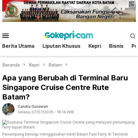
Loncat
ke
konten
Menu
Mobile
Berita Utama
Liputan Khusus
Kepri
Bisnis
Pol
Beranda
Kepri
Batam
Apa yang Berubah di Terminal Baru
Singapore Cruise Centre Rute
Batam?
Candra Gunawan
Selasa, 07/07/2026 - 16:14 WIB
Penumpang bersiap menggunakan loket Batam Fast Ferry di Terminal