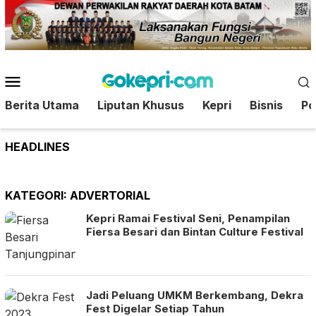
Loncat
ke
konten
Menu
Mobile
Berita Utama
Liputan Khusus
Kepri
Bisnis
Pol
HEADLINES
KATEGORI:
ADVERTORIAL
Kepri Ramai Festival Seni, Penampilan
Fiersa Besari dan Bintan Culture Festival
Jadi Peluang UMKM Berkembang, Dekra
Fest Digelar Setiap Tahun